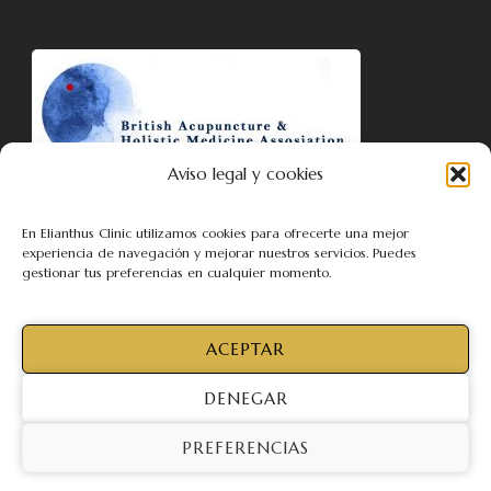
Aviso legal y cookies
Ekaterina Fedotova is affiliated with British Acupuncture &
Holistic Medicine Association BAHMA
En Elianthus Clinic utilizamos cookies para ofrecerte una mejor
experiencia de navegación y mejorar nuestros servicios. Puedes
gestionar tus preferencias en cualquier momento.
ACEPTAR
DENEGAR
© Copyright 2026
Acupuntura y medicina china
. Todos los
derechos reservados.
PREFERENCIAS
Blossom Spa | Desarrollado por
Blossom Themes
.Funciona con
WordPress
.
Política de privacidad, cookies, aviso legal y términos