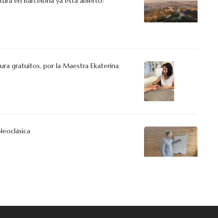
ra en Barcelona ya esta abierto!
ra gratuitos, por la Maestra Ekaterina
Neoclásica