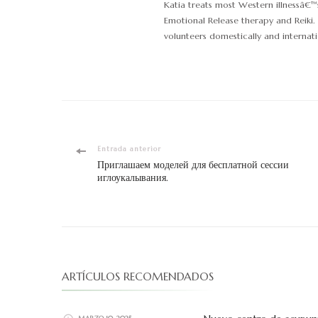
Katia treats most Western illnessâ€
Emotional Release therapy and Reiki. 
volunteers domestically and internati
Entrada anterior
Приглашаем моделей для бесплатной сессии
иглоукалывания.
ARTÍCULOS RECOMENDADOS