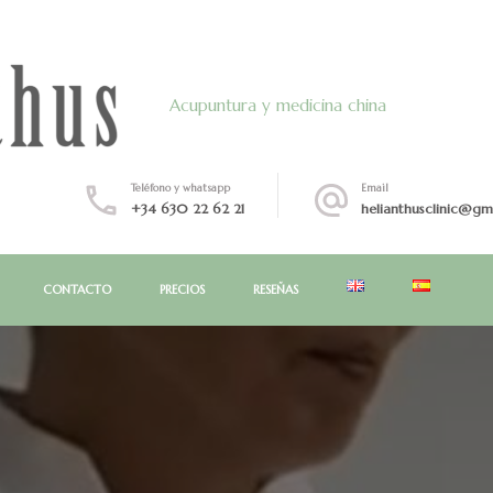
Acupuntura y medicina china
Teléfono y whatsapp
Email
+34 630 22 62 21
helianthusclinic@gm
CONTACTO
PRECIOS
RESEÑAS