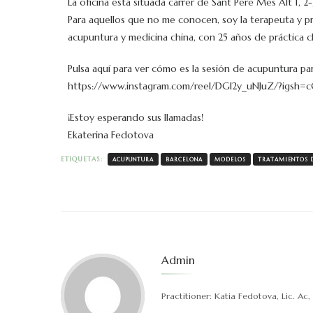
La oficina está situada carrer de Sant Pere Mes Alt 1, 2-
Para aquellos que no me conocen, soy la terapeuta y p
acupuntura y medicina china, con 25 años de práctica cl
Pulsa aquí para ver cómo es la sesión de acupuntura pa
https://www.instagram.com/reel/DGI2y_uNJuZ/?ig
¡Estoy esperando sus llamadas!
Ekaterina Fedotova
ETIQUETAS:
ACUPUNTURA
BARCELONA
MODELOS
TRATAMIENTOS 
Admin
Practitioner: Katia Fedotova, Lic. 