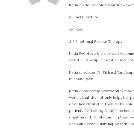
Katia guides people towards awakeni
â–ª Acupuncture
â–ª Reiki
â–ª Emotional Release Therapy
Katia Fedotova is a Licensed Acupunct
world-class acupuncturist Dr Richar
Katia practices Dr. Richard Tan Acu
releasing pain.
Katia consistently incorporates mode
work is that she not only helps her p
gives her clients the tools to be abl
patients â€˜Letting Goâ€™ techniques
situation of their life, turning their
one can become fully happy with one