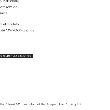
3, Barcelona.
rofesora de
ínica.
ra el modelo
sh=cGhkMWx0cWdjZmo2
DE ACUPUNTURA GRATUITOS
Ac, BSc (Hons) MSc, member of the Acupuncture Society UK