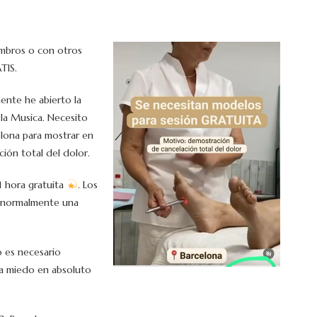
ombros o con otros
ATIS.
ente he abierto la
 la Musica. Necesito
elona para mostrar en
ión total del dolor.
1 hora gratuita
. Los
 (normalmente una
o es necesario
 da miedo en absoluto