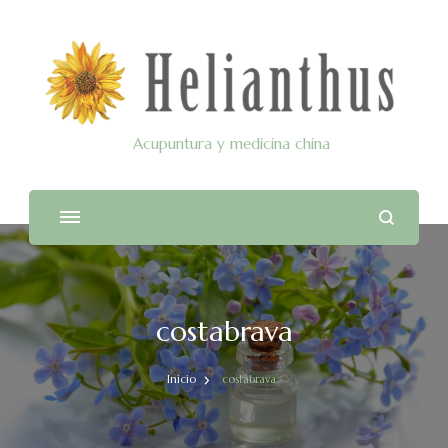
Acupuntura y medicina china
costabrava
Inicio
costabrava